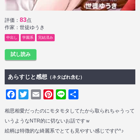
83
評価：
点
作家：世徒ゆうき
中出し
学園系
完結済み
試し読み
あらすじと感想
（ネタばれ含む）
Facebook
Twitter
Email
Pinterest
Line
共
有
相思相愛だったのにモタモタしてたから取られちゃうって
いうようなNTR的に切ないお話ですｗ
絵柄は特徴的な綺麗系でとても見やすい感じです(^^♪