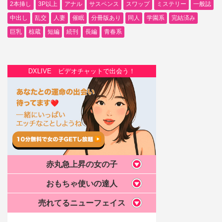
2本挿し
3P以上
アナル
サスペンス
スワップ
ミステリー
一般誌
中出し
乱交
人妻
催眠
分冊版あり
同人
学園系
完結済み
巨乳
椋蔵
短編
続刊
長編
青春系